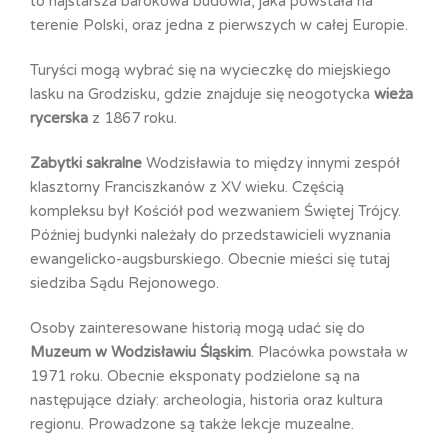
to najstarsza barokowa budowla, jaka powstała na
terenie Polski, oraz jedna z pierwszych w całej Europie.
Turyści mogą wybrać się na wycieczkę do miejskiego
lasku na Grodzisku, gdzie znajduje się neogotycka
wieża
rycerska
z 1867 roku.
Zabytki sakralne
Wodzisławia to między innymi zespół
klasztorny Franciszkanów z XV wieku. Częścią
kompleksu był Kościół pod wezwaniem Świętej Trójcy.
Później budynki należały do przedstawicieli wyznania
ewangelicko-augsburskiego. Obecnie mieści się tutaj
siedziba Sądu Rejonowego.
Osoby zainteresowane historią mogą udać się do
Muzeum w Wodzisławiu Śląskim
. Placówka powstała w
1971 roku. Obecnie eksponaty podzielone są na
następujące działy: archeologia, historia oraz kultura
regionu. Prowadzone są także lekcje muzealne.