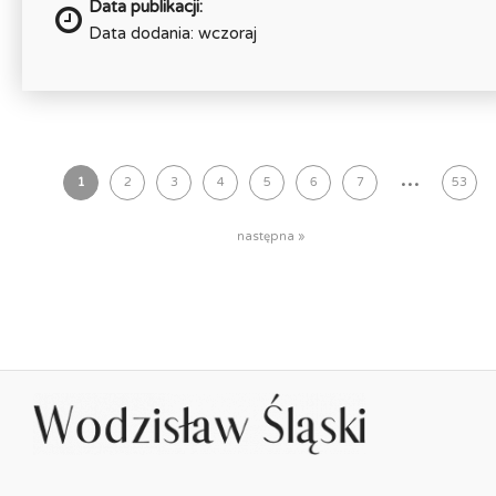
Data publikacji:
Data dodania: wczoraj
...
1
2
3
4
5
6
7
53
następna »