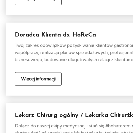
Doradca Klienta ds. HoReCa
Twój zakres obowiązków pozyskiwanie klientów gastronom
współpracy, realizacja planów sprzedażowych, profesjona
biznesowego, budowanie długotrwałych relacji z klientami,.
Więcej informacji
Lekarz Chirurg ogólny / Lekarka Chirurż
Dołącz do naszej ekipy medycznej i stań się #bohaterem op
ukończyłeś/-aś specjalizację lub jesteś w jej trakcie, obs