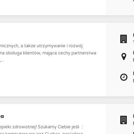
icznych, a także utrzymywanie i rozwój
lna obsługa klientów, mająca cechy partnerstwa
..
ka
ieki zdrowotnej! Szukamy Ciebie jeśli ​ :
ługa komputera nie jest Ci obca, posiadasz