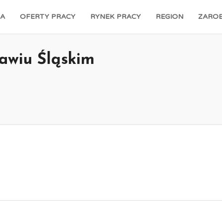
A
OFERTY PRACY
RYNEK PRACY
REGION
ZAROB
awiu Śląskim