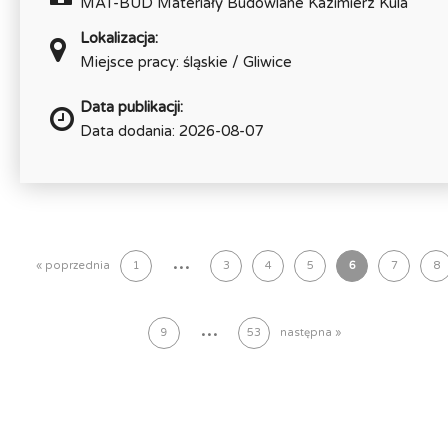
MAT-BUD Materiały Budowlane Kazimierz Kula
Lokalizacja:
Miejsce pracy: śląskie / Gliwice
Data publikacji:
Data dodania: 2026-08-07
...
« poprzednia
1
3
4
5
6
7
8
...
9
53
następna »