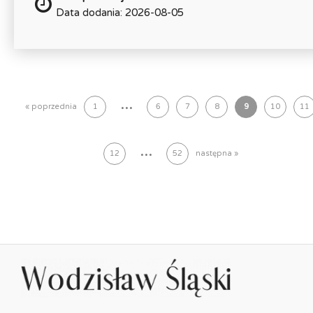
Data dodania: 2026-08-05
...
« poprzednia
1
6
7
8
9
10
11
...
12
52
następna »