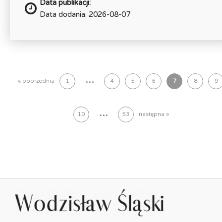
Data publikacji:
Data dodania: 2026-08-07
...
« poprzednia
1
4
5
6
7
8
9
...
10
53
następna »