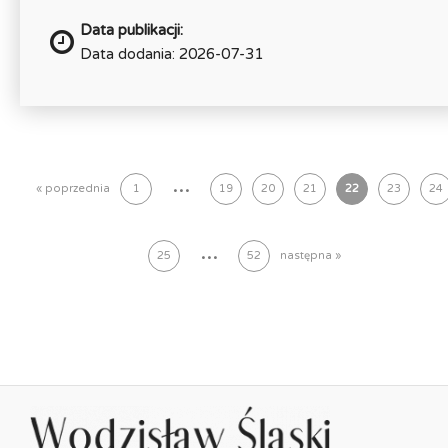
Data publikacji:
Data dodania: 2026-07-31
...
« poprzednia
1
19
20
21
22
23
24
...
25
52
następna »