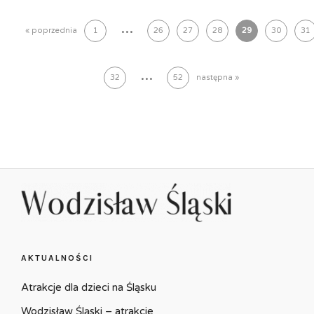
...
« poprzednia
1
26
27
28
29
30
31
...
32
52
następna »
AKTUALNOŚCI
Atrakcje dla dzieci na Śląsku
Wodzisław Śląski – atrakcje