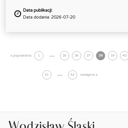
Data publikacji:
Data dodania: 2026-07-20
...
« poprzednia
1
35
36
37
38
39
40
...
41
52
następna »