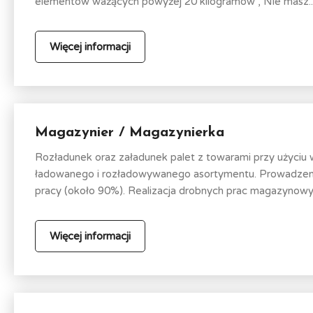
elementów ważących powyżej 20 kilogramów , Nie masz..
Więcej informacji
Magazynier / Magazynierka
Rozładunek oraz załadunek palet z towarami przy użyciu
ładowanego i rozładowywanego asortymentu. Prowadzen
pracy (około 90%). Realizacja drobnych prac magazynowyc
Więcej informacji