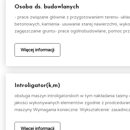
Osoba ds. budowlanych
- prace związane głównie z przygotowaniem terenu- układa
betonowych, kamienia- usuwanie starej nawierzchni, wy
zagęszczanie gruntu- prace ogólnobudowlane, pomoc przy 
Więcej informacji
Introligator(k,m)
obsługa maszyn introligatorskich w tym nakładania taśmy
jakości wykonywanych elementów zgodnie z prodcedurami
maszyny Wymagania konieczne: Wykształcenie: zasadnicze
Więcej informacji