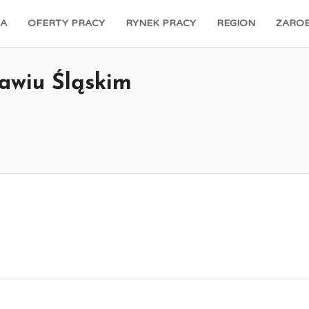
A
OFERTY PRACY
RYNEK PRACY
REGION
ZAROB
awiu Śląskim